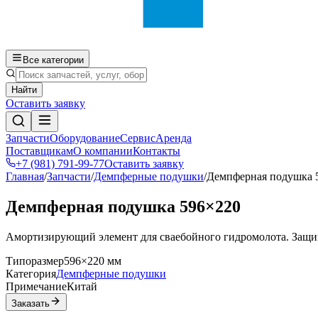
Все категории
Найти
Оставить заявку
Запчасти
Оборудование
Сервис
Аренда
Поставщикам
О компании
Контакты
+7 (981) 791-99-77
Оставить заявку
Главная
/
Запчасти
/
Демпферные подушки
/
Демпферная подушка 
Демпферная подушка 596×220
Амортизирующий элемент для сваебойного гидромолота. Защищ
Типоразмер
596×220 мм
Категория
Демпферные подушки
Примечание
Китай
Заказать